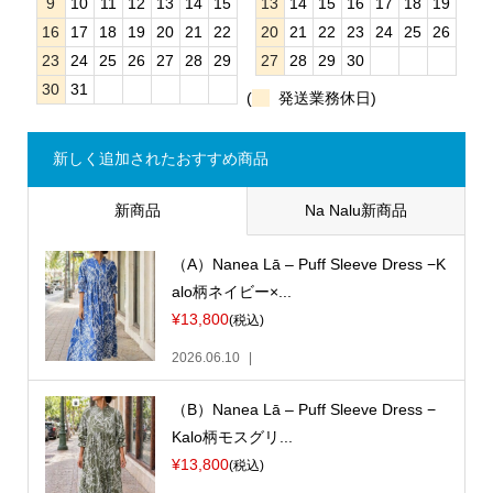
9
10
11
12
13
14
15
13
14
15
16
17
18
19
16
17
18
19
20
21
22
20
21
22
23
24
25
26
23
24
25
26
27
28
29
27
28
29
30
30
31
(
発送業務休日)
新しく追加されたおすすめ商品
新商品
Na Nalu新商品
（A）Nanea Lā – Puff Sleeve Dress −K
alo柄ネイビー×...
¥13,800
(税込)
2026.06.10
（B）Nanea Lā – Puff Sleeve Dress −
Kalo柄モスグリ...
¥13,800
(税込)