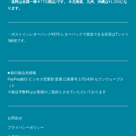
・
送料は全国一律￥
770(
税込
)
です。
※北海道、九州、沖縄は
¥1,300
にな
ります。
・ポストインレターパック¥370 レターパックで発送できる目安はTシャツ
3枚程です。
■ 銀行振込先情報
PayPay銀行 ビジネス営業部 普通 口座番号 1751439 セブンウェーブス
（ド
※振込手数料はお客様のご負担とさせていただいております
お問合せ
プライバシーポリシー