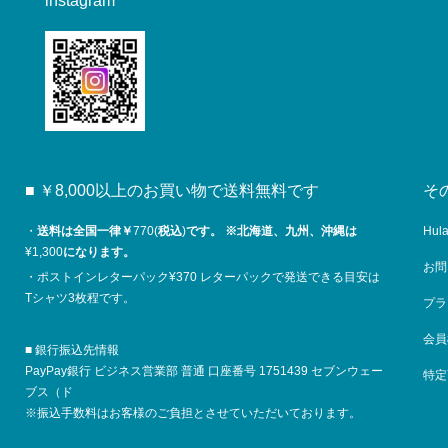
instagram
■ ￥8,000以上のお買い物で送料無料です
そ
・
送料は全国一律￥
770(
税込
)
です。
※
北海道、九州、沖縄は
Hul
¥1,300
になります。
お問
・ポストインレターパック¥370 レターパックで発送できる目安は
Tシャツ3枚程です。
プラ
会員
■ 銀行振込先情報
PayPay銀行 ビジネス営業部 普通 口座番号 1751439 セブンウェー
特定
ブス（ド
※振込手数料はお客様のご負担とさせていただいております。