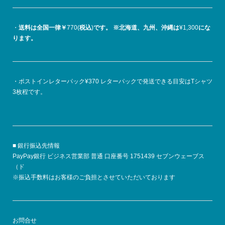
・
送料は全国一律￥
770(
税込
)
です。
※北海道、九州、沖縄は
¥1,300
にな
ります。
・ポストインレターパック¥370 レターパックで発送できる目安はTシャツ
3枚程です。
■ 銀行振込先情報
PayPay銀行 ビジネス営業部 普通 口座番号 1751439 セブンウェーブス
（ド
※振込手数料はお客様のご負担とさせていただいております
お問合せ