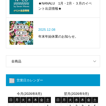
★NANALU 1月・2月・３月のイベ
ント出店情報★
2025.12.08
年末年始休業のお知らせ。
全商品
営業日カレンダー
今月(2026年8月)
翌月(2026年9月)
日
月
火
水
木
金
土
日
月
火
水
木
金
土