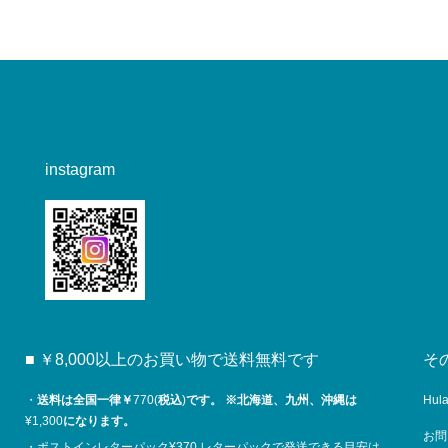
instagram
■ ￥8,000以上のお買い物で送料無料です
そ
・
送料は全国一律￥
770(
税込
)
です。
※
北海道、九州、沖縄は
Hul
¥1,300
になります。
お問
・ポストインレターパック¥370 レターパックで発送できる目安は