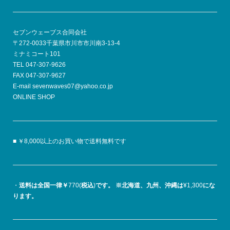
セブンウェーブス合同会社
〒272-0033千葉県市川市市川南3-13-4
ミナミコート101
TEL 047-307-9626
FAX 047-307-9627
E-mail sevenwaves07@yahoo.co.jp
ONLINE SHOP
■ ￥8,000以上のお買い物で送料無料です
・
送料は全国一律￥
770(
税込
)
です。
※北海道、九州、沖縄は
¥1,300
にな
ります。