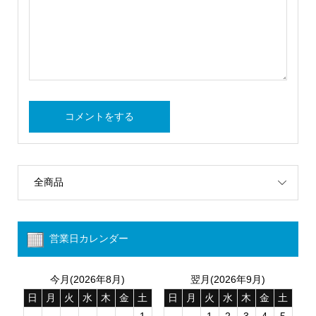
全商品
営業日カレンダー
今月(2026年8月)
翌月(2026年9月)
日
月
火
水
木
金
土
日
月
火
水
木
金
土
1
1
2
3
4
5