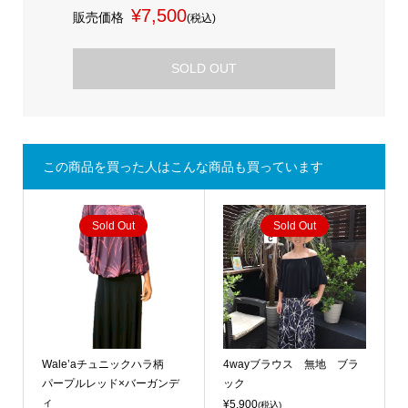
¥7,500
販売価格
(税込)
SOLD OUT
この商品を買った人はこんな商品も買っています
Sold Out
Sold Out
Wale’aチュニックハラ柄
4wayブラウス 無地 ブラ
パープルレッド×バーガンデ
ック
ィ
¥5,900
(税込)