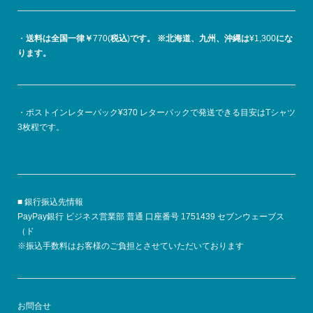
・
送料は全国一律￥
770(
税込
)
です。
※北海道、九州、沖縄は
¥1,300
にな
ります。
・ポストインレターパック¥370 レターパックで発送できる目安はTシャツ
3枚程です。
■ 銀行振込先情報
PayPay銀行 ビジネス営業部 普通 口座番号 1751439 セブンウェーブス
（ド
※振込手数料はお客様のご負担とさせていただいております
お問合せ