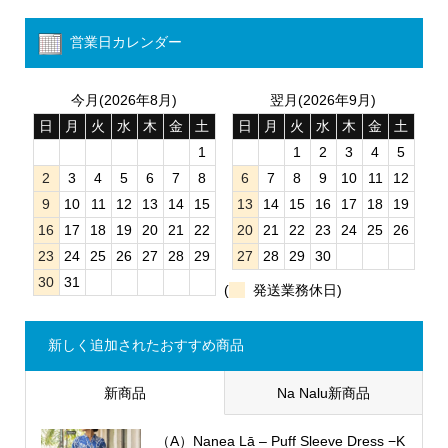
営業日カレンダー
今月(2026年8月)
翌月(2026年9月)
日
月
火
水
木
金
土
日
月
火
水
木
金
土
1
1
2
3
4
5
2
3
4
5
6
7
8
6
7
8
9
10
11
12
9
10
11
12
13
14
15
13
14
15
16
17
18
19
16
17
18
19
20
21
22
20
21
22
23
24
25
26
23
24
25
26
27
28
29
27
28
29
30
30
31
(
発送業務休日)
新しく追加されたおすすめ商品
新商品
Na Nalu新商品
（A）Nanea Lā – Puff Sleeve Dress −K