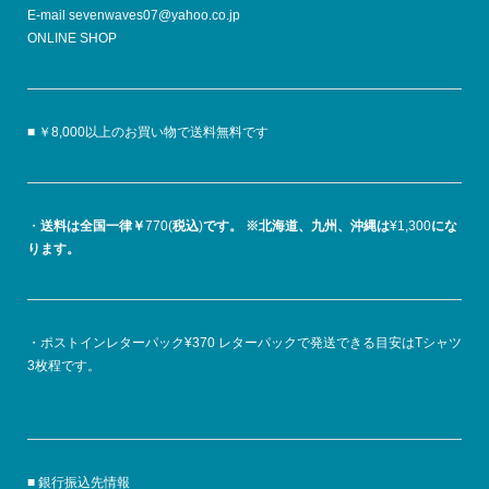
E-mail sevenwaves07@yahoo.co.jp
ONLINE SHOP
■ ￥8,000以上のお買い物で送料無料です
・
送料は全国一律￥
770(
税込
)
です。
※北海道、九州、沖縄は
¥1,300
にな
ります。
・ポストインレターパック¥370 レターパックで発送できる目安はTシャツ
3枚程です。
■ 銀行振込先情報