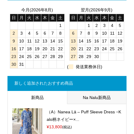
今月(2026年8月)
翌月(2026年9月)
日
月
火
水
木
金
土
日
月
火
水
木
金
土
1
1
2
3
4
5
2
3
4
5
6
7
8
6
7
8
9
10
11
12
9
10
11
12
13
14
15
13
14
15
16
17
18
19
16
17
18
19
20
21
22
20
21
22
23
24
25
26
23
24
25
26
27
28
29
27
28
29
30
30
31
(
発送業務休日)
新しく追加されたおすすめ商品
新商品
Na Nalu新商品
（A）Nanea Lā – Puff Sleeve Dress −K
alo柄ネイビー×...
¥13,800
(税込)