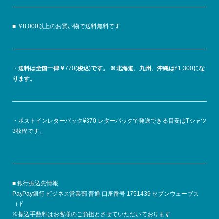
■ ￥8,000以上のお買い物で送料無料です
・
送料は全国一律￥
770(
税込
)
です。
※北海道、九州、沖縄は
¥1,300
にな
ります。
・ポストインレターパック¥370 レターパックで発送できる目安はTシャツ
3枚程です。
■ 銀行振込先情報
PayPay銀行 ビジネス営業部 普通 口座番号 1751439 セブンウェーブス
（ド
※振込手数料はお客様のご負担とさせていただいております