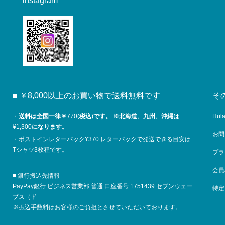
instagram
■ ￥8,000以上のお買い物で送料無料です
そ
・
送料は全国一律￥
770(
税込
)
です。
※
北海道、九州、沖縄は
Hul
¥1,300
になります。
お問
・ポストインレターパック¥370 レターパックで発送できる目安は
Tシャツ3枚程です。
プラ
会員
■ 銀行振込先情報
PayPay銀行 ビジネス営業部 普通 口座番号 1751439 セブンウェー
特定
ブス（ド
※振込手数料はお客様のご負担とさせていただいております。