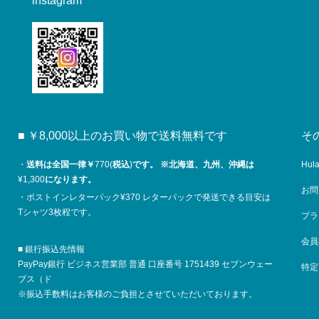
instagram
■ ￥8,000以上のお買い物で送料無料です
そ
・
送料は全国一律￥
770(
税込
)
です。
※
北海道、九州、沖縄は
Hul
¥1,300
になります。
お問
・ポストインレターパック¥370 レターパックで発送できる目安は
Tシャツ3枚程です。
プラ
会員
■ 銀行振込先情報
PayPay銀行 ビジネス営業部 普通 口座番号 1751439 セブンウェー
特定
ブス（ド
※振込手数料はお客様のご負担とさせていただいております。